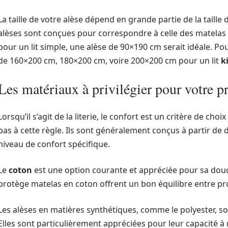
La taille de votre alèse dépend en grande partie de la taille
alèses sont conçues pour correspondre à celle des matelas
pour un lit simple, une alèse de 90×190 cm serait idéale. P
de 160×200 cm, 180×200 cm, voire 200×200 cm pour un lit
k
Les matériaux à privilégier pour votre p
Lorsqu’il s’agit de la literie, le confort est un critère de c
pas à cette règle. Ils sont généralement conçus à partir de 
niveau de confort spécifique.
Le
coton
est une option courante et appréciée pour sa douceu
protège matelas en coton offrent un bon équilibre entre pro
Les alèses en matières synthétiques, comme le polyester, so
Elles sont particulièrement appréciées pour leur capacité à r