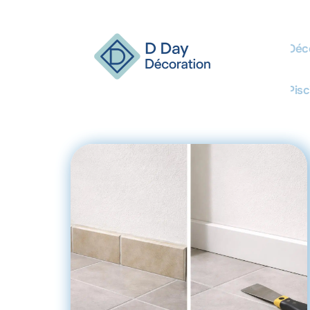
Déco
Pisc