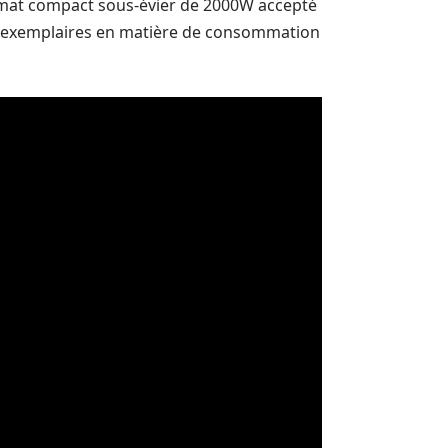
mat compact sous-évier de 2000W accepté
es exemplaires en matière de consommation