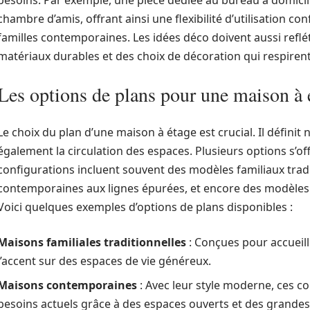
besoins. Par exemple, une pièce dédiée au bureau à domici
chambre d’amis, offrant ainsi une flexibilité d’utilisation 
familles contemporaines. Les idées déco doivent aussi reflé
matériaux durables et des choix de décoration qui respirent 
Les options de plans pour une maison à 
Le choix du plan d’une maison à étage est crucial. Il défini
également la circulation des espaces. Plusieurs options s’of
configurations incluent souvent des modèles familiaux tra
contemporaines aux lignes épurées, et encore des modèles 
Voici quelques exemples d’options de plans disponibles :
Maisons familiales traditionnelles
: Conçues pour accueil
l’accent sur des espaces de vie généreux.
Maisons contemporaines
: Avec leur style moderne, ces c
besoins actuels grâce à des espaces ouverts et des grandes